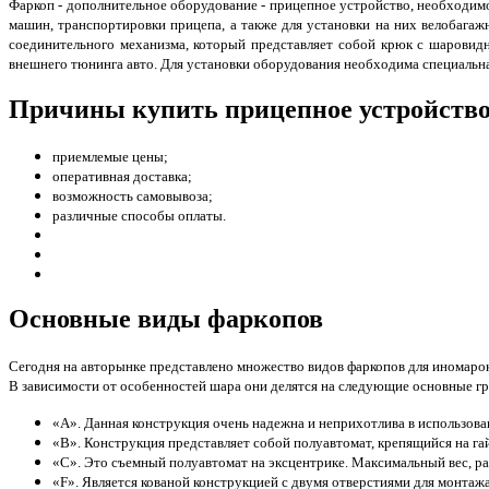
Фаркоп - дополнительное оборудование - прицепное устройство, необходим
машин, транспортировки прицепа, а также для установки на них велобагаж
соединительного механизма, который представляет собой крюк с шарови
внешнего тюнинга авто. Для установки оборудования необходима специальная
Причины купить прицепное устройство
приемлемые цены;
оперативная доставка;
возможность самовывоза;
различные способы оплаты.
Основные виды фаркопов
Сегодня на авторынке представлено множество видов фаркопов для иномарок
В зависимости от особенностей шара они делятся на следующие основные г
«А». Данная конструкция очень надежна и неприхотлива в использован
«В». Конструкция представляет собой полуавтомат, крепящийся на гай
«С». Это съемный полуавтомат на эксцентрике. Максимальный вес, раз
«F». Является кованой конструкцией с двумя отверстиями для монтажа