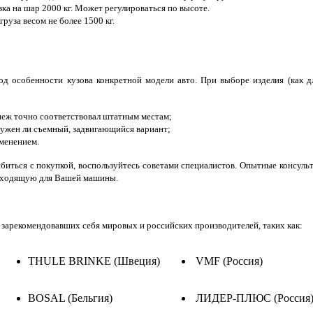
ка на шар 2000 кг. Может регулироваться по высоте.
руза весом не более 1500 кг.
 под особенности кузова конкретной модели авто. При выборе изделия (как 
епеж точно соответствовал штатным местам;
 нужен ли съемный, задвигающийся вариант;
именением.
биться с покупкой, воспользуйтесь советами специалистов. Опытные консул
одходящую для Вашей машины.
зарекомендовавших себя мировых и российских производителей, таких как:
THULE BRINKE (Швеция)
VMF (Россия)
BOSAL (Бельгия)
ЛИДЕР-ПЛЮС (Россия