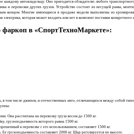
ое каждому автовладельцу. Оно пригодится обладателю любого транспортного 
ника и перевозки других грузов. Устройство состоит из несущей рамы, монт
дным концом. Многие имеющиеся в продаже модели выполнены из хромирова
 электрика, которая может входить или нет в комплект поставки конкретного 
 фаркоп в «СпортТехноМаркете»:
, в том числе джипов, и отечественных авто, отличающихся между собой типо
руппы:
ии. Она рассчитана на перевозку груза весом до 1500 кг.
ку, грузоподъемность которого равна 1500 кг.
решенный к перевозке с его использованием, составляет 1500 кг.
. Ее грузоподъемность составляет 2000 кг. Шар регулируется по высоте.