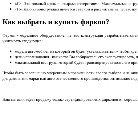
«G». Это кованый крюк с четырьмя отверстиями. Максимальная нагруз
«H». Данная конструкция является сварной и рассчитана на перевозку г
Как выбрать и купить фаркоп?
Фаркоп - модельное оборудование, т.е. его конструкция разрабатывается
учитывать следующее:
модель автомобиля, на который он будет устанавливаться - чтобы кр
цель использования - как часто Вы собираетесь его эксплуатировать,
максимальный вес груза, который будет транспортироваться с его пр
Чтобы быть совершенно уверенным в правильности своего выбора и не оши
для джипа, иномарки или авто отечественного производства, оптимально п
Наш магазин ведет продажу только сертифицированных фаркопов от хорошо 