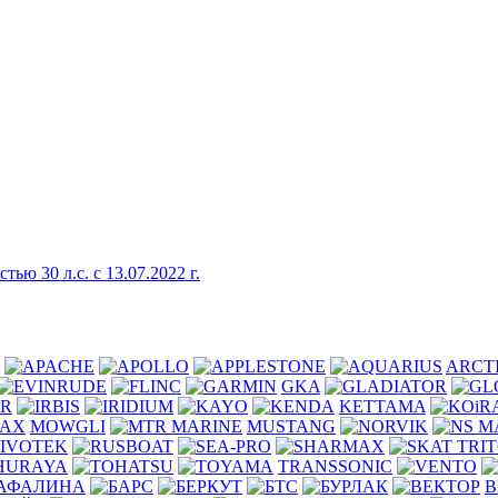
 30 л.с. с 13.07.2022 г.
ARCT
GKA
ER
KETTAMA
MOWGLI
MUSTANG
TRANSSONIC
В