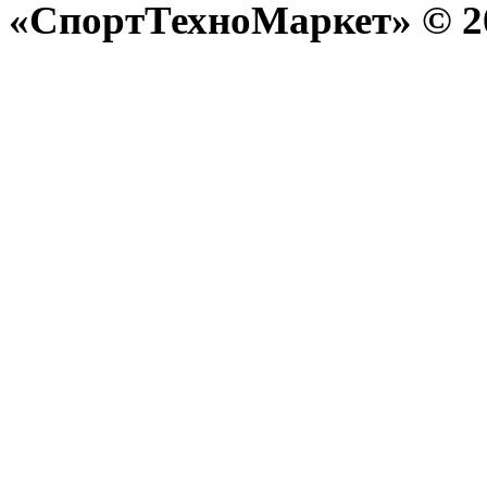
«СпортТехноМаркет» © 20