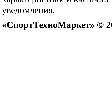
уведомления.
«СпортТехноМаркет» © 20