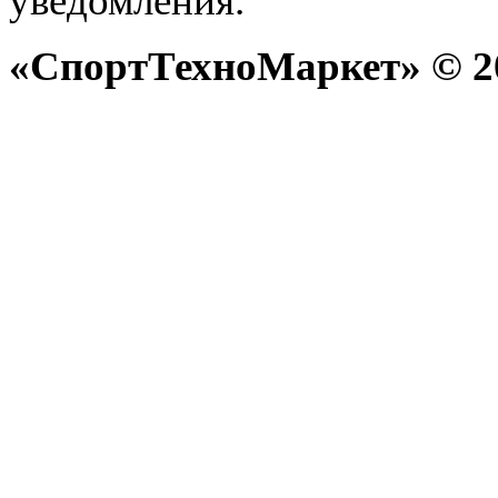
уведомления.
«СпортТехноМаркет» © 20