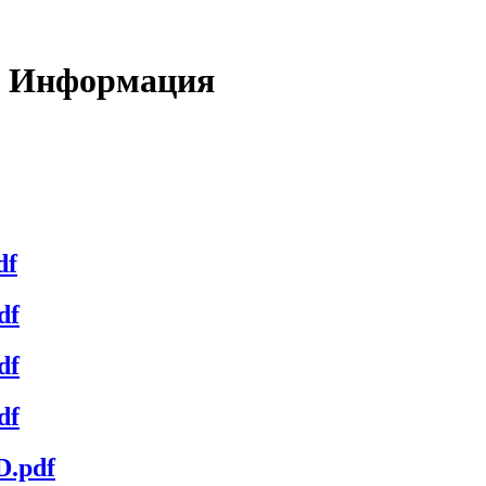
 Информация
df
df
df
df
D.pdf