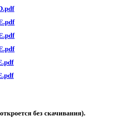
D.pdf
E.pdf
E.pdf
E.pdf
.pdf
.pdf
откроется без скачивания).