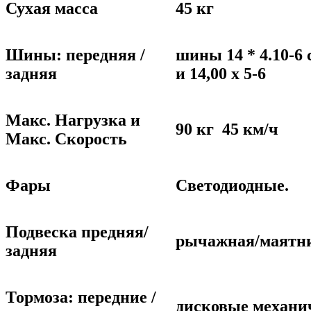
Сухая масса
45 кг
Шины: передняя /
шины 14 * 4.10-6 
задняя
и 14,00 х 5-6
Макс. Нагрузка и
90 кг 45 км/ч
Макс. Скорость
Фары
Светодиодные.
Подвеска предняя/
рычажная/маятн
задняя
Тормоза: передние /
дисковые механи