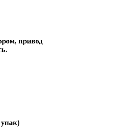
ором, привод
ть.
м
 упак)