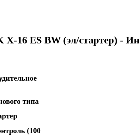
X-16 ES BW (эл/стартер) - И
удительное
нового типа
артер
онтроль (100