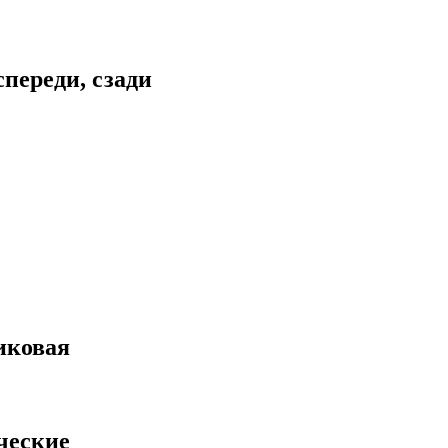
спереди, сзади
иковая
ческие