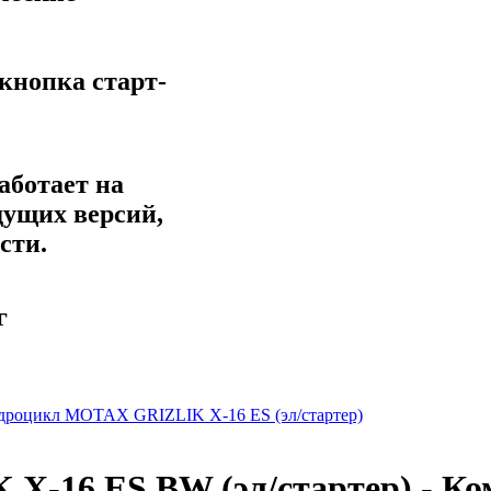
кнопка старт-
аботает на
ущих версий,
сти.
г
дроцикл MOTAX GRIZLIK X-16 ES (эл/стартер)
-16 ES BW (эл/стартер) - К