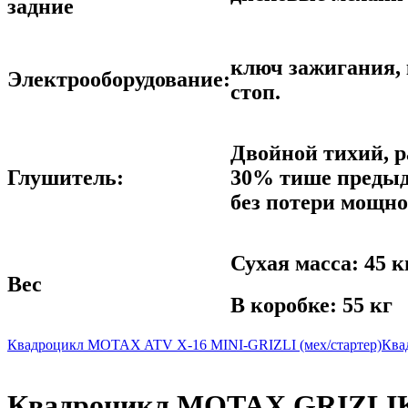
задние
ключ зажигания, 
Электрооборудование:
стоп.
Двойной тихий, р
Глушитель:
30% тише предыд
без потери мощно
Сухая масса: 45 к
Вес
В коробке: 55 кг
Квадроцикл MOTAX ATV Х-16 MINI-GRIZLI (мех/стартер)
Ква
Квадроцикл MOTAX GRIZLIK X