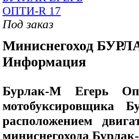
Под заказ
Миниснегоход БУРЛ
Информация
Бурлак-М Егерь 
мотобуксировщика 
расположением двиг
миниснегохода Бурлак-