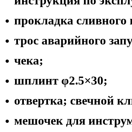
инструкция по эксп
прокладка сливного 
трос аварийного зап
чека;
шплинт φ2.5×30;
отвертка; свечной к
мешочек для инстру