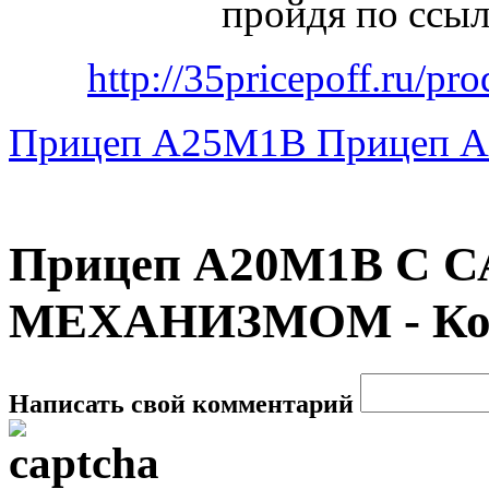
пройдя по ссыл
http://35pricepoff.ru/p
Прицеп А25М1В
Прицеп 
Прицеп А20М1В С
МЕХАНИЗМОМ - Ко
Написать свой комментарий