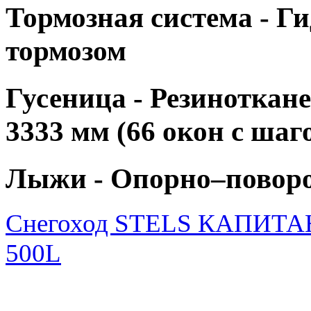
Тормозная система -
Ги
тормозом
Гусеница -
Резиноткане
3333 мм (66 окон с ша
Лыжи - Опорно–повор
Снегоход STELS КАПИТА
500L