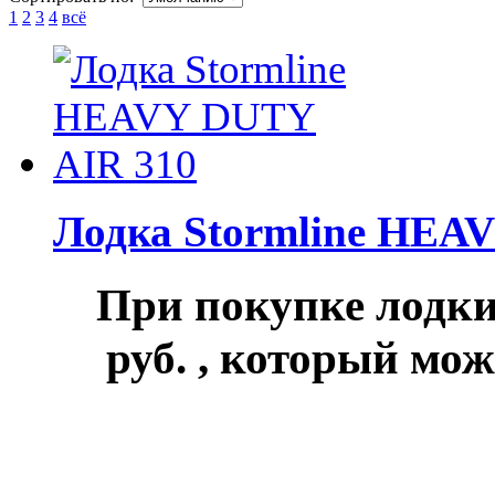
1
2
3
4
всё
Лодка Stormline HEA
При покупке лод
руб.
, который мож