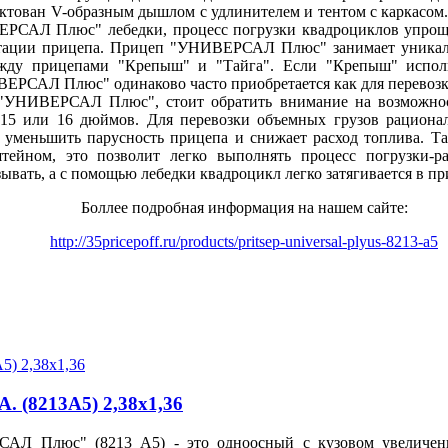
ован V-образным дышлом с удлинителем и тентом с каркасом
ЕРСАЛ Плюс" лебедки, процесс погрузки квадроциклов упрощ
ктации прицепа.
Прицеп "УНИВЕРСАЛ Плюс" занимает уникаль
жду прицепами "Крепыш" и "Тайга".
Если "Крепыш" исполь
ВЕРСАЛ Плюс" одинаково часто приобретается как для перевозки
"УНИВЕРСАЛ Плюс", стоит обратить внимание на возможнос
 15 или 16 дюймов.
Для перевозки объемных грузов рациона
т уменьшить парусность прицепа и снижает расход топлива.
Т
тейном, это позволит легко выполнять процесс погрузки-р
вать, а с помощью лебедки квадроцикл легко затягивается в пр
Боллее подробная информация на нашем сайте:
http://35pricepoff.ru/products/pritsep-universal-plyus-8213-a5
(8213A5) 2,38х1,36
САЛ Плюс" (8213 А5) - это одноосный
с кузовом увеличен