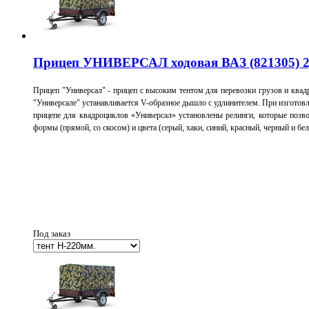
Прицеп УНИВЕРСАЛ ходовая ВАЗ (821305) 2
Прицеп "Универсал" - прицеп с высоким тентом для перевозки грузов и ква
"Универсале" устанавливается V-образное дышло с удлинителем.
При изготовл
прицепе для квадроциклов «Универсал» установлены релинги, которые позв
формы (прямой, со скосом) и цвета (серый, хаки, синий, красный, черный и бе
Под заказ