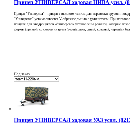
Прицеп УНИВЕРСАЛ ходовая НИВА усил. (821
Прицеп "Универсал" - прицеп с высоким тентом для перевозки грузов и ква
"Универсале" устанавливается V-образное дышло с удлинителем.
При изготовл
прицепе для квадроциклов «Универсал» установлены релинги, которые позв
формы (прямой, со скосом) и цвета (серый, хаки, синий, красный, черный и бе
Под заказ
Прицеп УНИВЕРСАЛ ходовая УАЗ усил. (8213