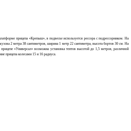
платформе прицепа «Крепыш», в подвеске используется рессора с подрессорником.
На
кузова 2 метра 38 сантиметров, ширина 1 метр 22 сантиметра, высота бортов 30 см.
На
 прицепе «Универсал» возможна установка тентов высотой до 1,5 метров, различной
е прицепа колесами 15 и 16 радиуса.