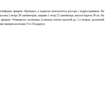
платформе прицепа «Крепыш», в подвеске используется рессора с подрессорником.
На
кузова 2 метра 38 сантиметров, ширина 1 метр 22 сантиметра, высота бортов 30 см.
На
 прицепе «Универсал» возможна установка тентов высотой до 1,5 метров, различной
е прицепа колесами 15 и 16 радиуса.