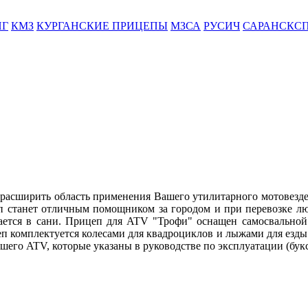
НГ
КМЗ
КУРГАНСКИЕ ПРИЦЕПЫ
МЗСА
РУСИЧ
САРАНСКС
расширить область применения Вашего утилитарного мотовезде
 станет отличным помощником за городом и при перевозке л
ается в сани.
Прицеп для ATV "Трофи" оснащен самосвальной
п комплектуется колесами для квадроциклов и лыжами для езды
его ATV, которые указаны в руководстве по эксплуатации (букс