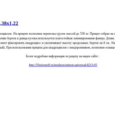
,38х1,22
дроциклов.
На прицепе возможна перевозка грузов массой до 550 кг.
Прицеп собран на 
ении бортов и днища кузова используется влагостойкая ламинированная фанера.
Длина 
оляют фиксировать квадроцикл и увеличивают высоту продольных бортов на 8 см.
На
лый).
При использовании прицепа для квадроциклов с внедорожником, возможно оснащени
Более подробная информация по рицепу на нацем сайте :
http://35pricepoff.ru/products/pritsep-universal-8213-05