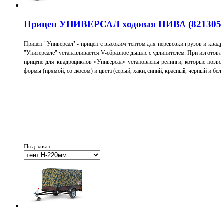
Прицеп УНИВЕРСАЛ ходовая НИВА (821305) 
Прицеп "Универсал" - прицеп с высоким тентом для перевозки грузов и ква
"Универсале" устанавливается V-образное дышло с удлинителем.
При изготовл
прицепе для квадроциклов «Универсал» установлены релинги, которые позв
формы (прямой, со скосом) и цвета (серый, хаки, синий, красный, черный и бе
Под заказ