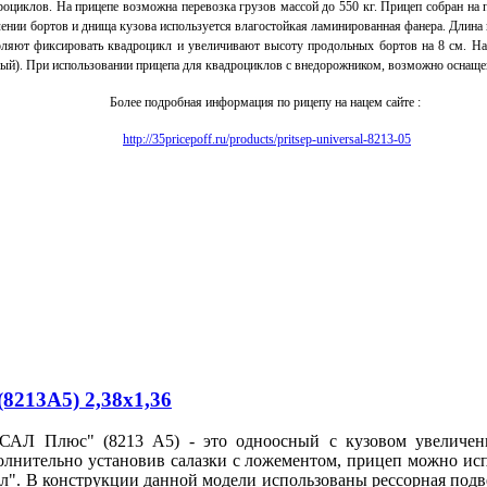
дроциклов.
На прицепе возможна перевозка грузов массой до 550 кг.
Прицеп собран на 
ении бортов и днища кузова используется влагостойкая ламинированная фанера.
Длина 
оляют фиксировать квадроцикл и увеличивают высоту продольных бортов на 8 см.
На
лый).
При использовании прицепа для квадроциклов с внедорожником, возможно оснащени
Более подробная информация по рицепу на нацем сайте :
http://35pricepoff.ru/products/pritsep-universal-8213-05
213A5) 2,38х1,36
САЛ Плюс" (8213 А5) - это одноосный
с кузовом увеличен
лнительно установив салазки с ложементом, прицеп можно исп
ал".
В конструкции данной модели использованы рессорная подв