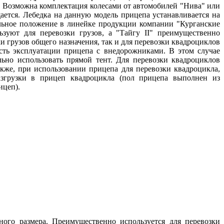
.
Возможна комплектация колесами от автомобилей "Нива" или
ается.
Лебедка на данную модель прицепа устанавливается на
ное положение в линейке продукции компании "Курганские
зуют для перевозки грузов, а "Тайгу II" преимущественно
 грузов общего назначения, так и для перевозки квадроциклов
ть эксплуатации прицепа с внедорожниками.
В этом случае
льно использовать прямой тент.
Для перевозки квадроциклов
акже, при использовании прицепа для перевозки квадроцикла,
азгрузки в прицеп квадроцикла (пол прицепа выполнен из
ицеп).
ного размера.
Преимущественно используется для перевозки