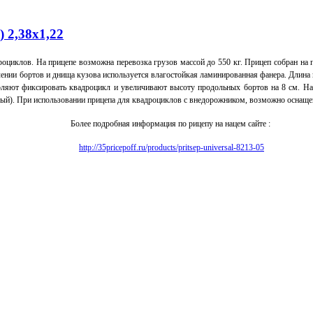
2,38х1,22
дроциклов.
На прицепе возможна перевозка грузов массой до 550 кг.
Прицеп собран на 
ении бортов и днища кузова используется влагостойкая ламинированная фанера.
Длина 
оляют фиксировать квадроцикл и увеличивают высоту продольных бортов на 8 см.
На
лый).
При использовании прицепа для квадроциклов с внедорожником, возможно оснащени
Более подробная информация по рицепу на нацем сайте :
http://35pricepoff.ru/products/pritsep-universal-8213-05