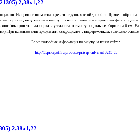
305) 2,38х1,22
дроциклов.
На прицепе возможна перевозка грузов массой до 550 кг.
Прицеп собран на 
ении бортов и днища кузова используется влагостойкая ламинированная фанера.
Длина 
оляют фиксировать квадроцикл и увеличивают высоту продольных бортов на 8 см.
На
лый).
При использовании прицепа для квадроциклов с внедорожником, возможно оснащени
Более подробная информация по рицепу на нацем сайте :
http://35pricepoff.ru/products/pritsep-universal-8213-05
05) 2,38х1,22