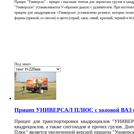
Прицеп "Универсал" - прицеп с высоким тентом для перевозки грузов и ква
"Универсале" устанавливается V-образное дышло с удлинителем.
При изготовл
прицепе для квадроциклов «Универсал» установлены релинги, которые позв
формы (прямой, со скосом) и цвета (серый, хаки, синий, красный, черный и бе
Под заказ
Прицеп УНИВЕРСАЛ ПЛЮС с ходовой ВАЗ (8
Прицеп для транспортировки квадроциклов "УНИВЕР
квадроциклов, а также снегоходов и прочих грузов.
Допо
Плюс" является увеличенной версией прицепа "Универс