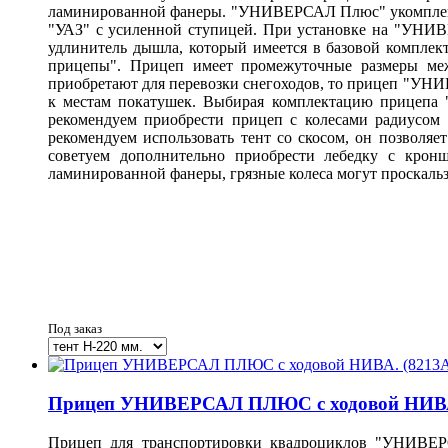
ламинированной фанеры.
"УНИВЕРСАЛ Плюс" укомплект
"УАЗ" с усиленной ступицей.
При установке на "УНИВ
удлинитель дышла, который имеется в базовой компле
прицепы".
Прицеп имеет промежуточные размеры ме
приобретают для перевозки снегоходов
, то прицеп "УНИ
к местам покатушек.
Выбирая комплектацию прицепа 
рекомендуем приобрести прицеп с колесами радиусом
рекомендуем использовать тент со скосом, он позволяе
советуем дополнительно приобрести лебедку с кронш
ламинированной фанеры, грязные колеса могут проскальзы
Под заказ
Прицеп УНИВЕРСАЛ ПЛЮС с ходовой НИВА. 
Прицеп для транспортировки квадроциклов "УНИВЕР