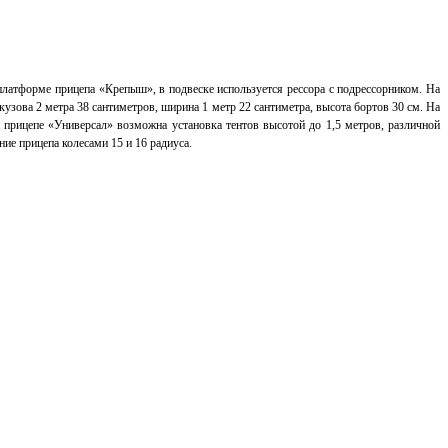
платформе прицепа «Крепыш», в подвеске используется рессора с подрессорником.
На
кузова 2 метра 38 сантиметров, ширина 1 метр 22 сантиметра, высота бортов 30 см.
На
 прицепе «Универсал» возможна установка тентов высотой до 1,5 метров, различной
е прицепа колесами 15 и 16 радиуса.