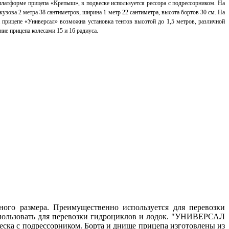
платформе прицепа «Крепыш», в подвеске используется рессора с подрессорником.
На
кузова 2 метра 38 сантиметров, ширина 1 метр 22 сантиметра, высота бортов 30 см.
На
 прицепе «Универсал» возможна установка тентов высотой до 1,5 метров, различной
е прицепа колесами 15 и 16 радиуса.
ного размера.
Преимущественно используется для перевозки
ользовать для перевозки гидроциклов и лодок.
"УНИВЕРСАЛ
еска с подрессорником.
Борта и днище прицепа изготовлены из