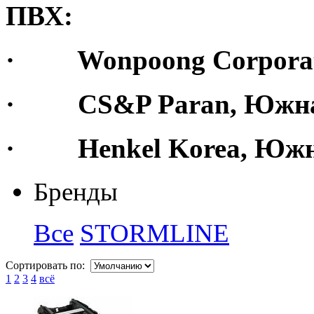
ПВХ:
· Wonpoong Corporati
· CS&P Paran, Южная
· Henkel Korea, Южна
Бренды
Все
STORMLINE
Сортировать по:
1
2
3
4
всё